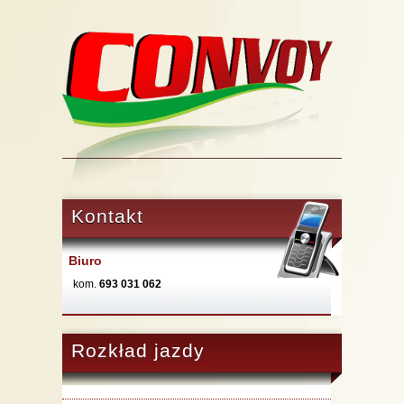
Kontakt
Biuro
kom.
693 031 062
Rozkład jazdy