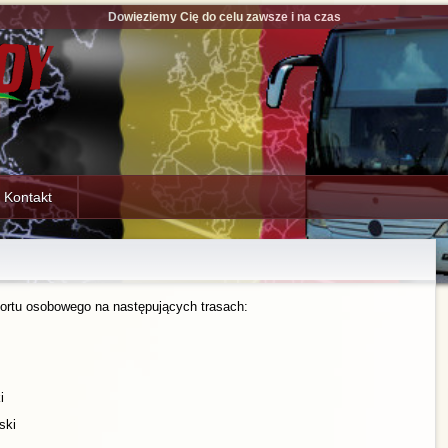
Dowieziemy Cię do celu zawsze i na czas
Kontakt
portu osobowego na następujących trasach:
i
ski