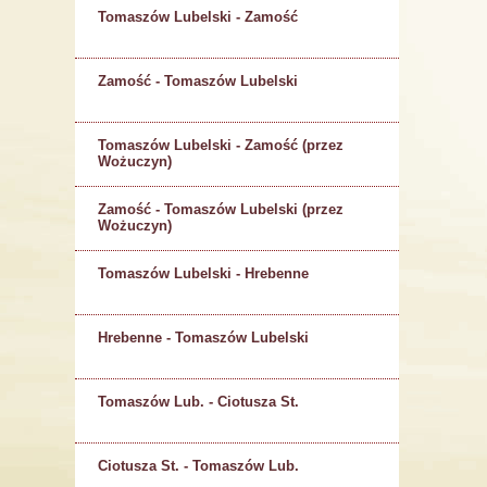
Tomaszów Lubelski - Zamość
Zamość - Tomaszów Lubelski
Tomaszów Lubelski - Zamość (przez
Wożuczyn)
Zamość - Tomaszów Lubelski (przez
Wożuczyn)
Tomaszów Lubelski - Hrebenne
Hrebenne - Tomaszów Lubelski
Tomaszów Lub. - Ciotusza St.
Ciotusza St. - Tomaszów Lub.